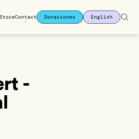
Store
Contact
Donaciones
English
rt -
l